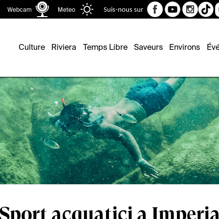
Webcam
Meteo
Suis-nous sur
Recher
Culture
Riviera
Temps Libre
Saveurs
Environs
Év
Sport acquatici a Imperi