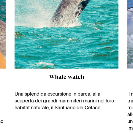
Whale watch
Una splendida escursione in barca, alla
ll
scoperta dei grandi mammiferi marini nel loro
tr
habitat naturale, il Santuario dei Cetacei
mi
al
no
un
Im