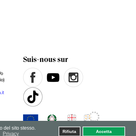
Suis-nous sur
/o
io)
.it
o del sito stesso.
Rifiuta
Accetta
Privacy