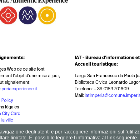
ignements
:
IAT -
Bureau d’informations et
Accueil touristique
:
es Web de ce site font
ement l’objet d’une mise à jour
,
Largo San Francesco da Paola (c
ut signalement:
Biblioteca Civica Leonardo Lagor
mperiaexperience.it
Telefono: + 39 0183 701609
Mail:
iatimperia@comune.imperia
 Policy
ns légales
 City Card
la ville
 site
vigazione degli utenti e per raccogliere informazioni sull’utilizz
tare limitate. E' possibile leggere l'informativa al link seguente.