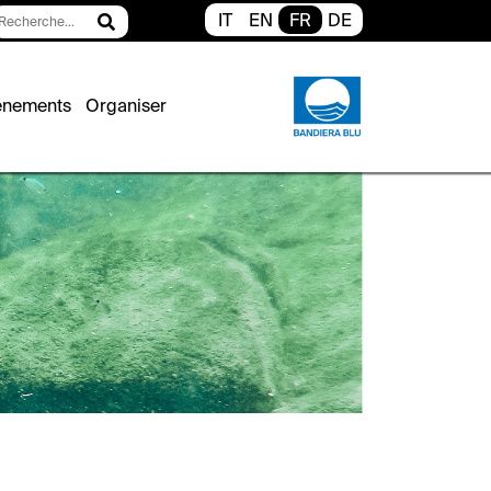
IT
EN
FR
DE
cher
énements
Organiser
a