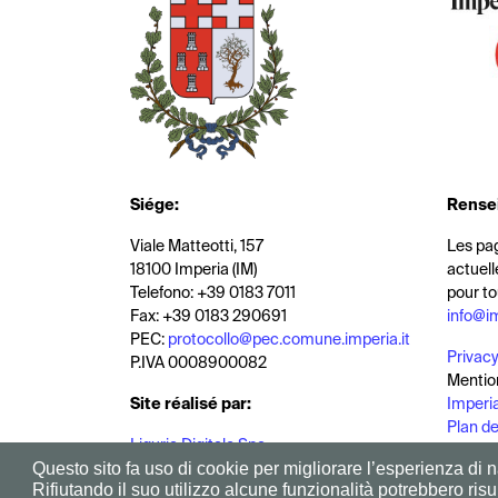
Siége
:
Rense
Viale Matteotti, 157
Les pag
18100 Imperia (IM)
actuell
Telefono: +39 0183 7011
pour to
Fax: +39 0183 290691
info@i
PEC:
protocollo@pec.comune.imperia.it
Privacy
P.IVA 0008900082
Mentio
Site réalisé par
:
Imperia
Plan de 
Liguria Digitale Spa
Plan du
Questo sito fa uso di cookie per migliorare l’esperienza di na
Rifiutando il suo utilizzo alcune funzionalità potrebbero risul