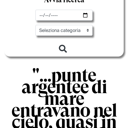
Avvia ricerca
Data inizio
Categoria evento
"...punte
argentee di
mare
entravano nel
cielo, quasi in