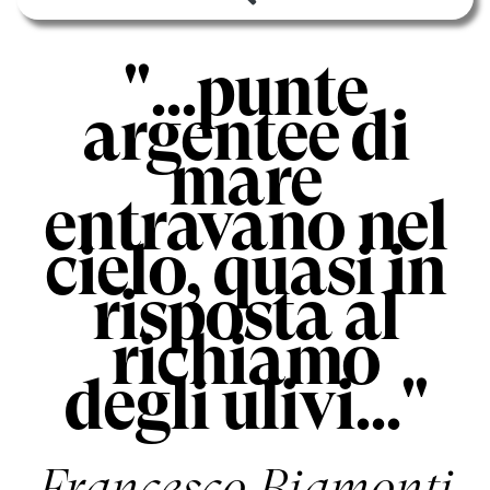
"...punte
argentee di
mare
entravano nel
cielo, quasi in
risposta al
richiamo
degli ulivi..."