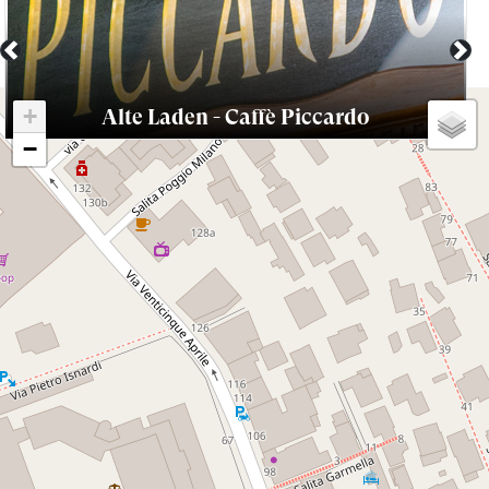
Previous
Nex
+
Alte Laden - Caffè Piccardo
−