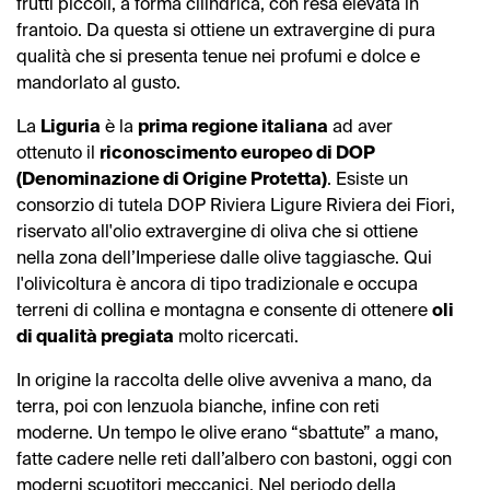
frutti piccoli, a forma cilindrica, con resa elevata in
frantoio. Da questa si ottiene un extravergine di pura
qualità che si presenta tenue nei profumi e dolce e
mandorlato al gusto.
La
Liguria
è la
prima regione italiana
ad aver
ottenuto il
riconoscimento europeo di DOP
(Denominazione di Origine Protetta)
. Esiste un
consorzio di tutela DOP Riviera Ligure Riviera dei Fiori,
riservato all'olio extravergine di oliva che si ottiene
nella zona dell’Imperiese dalle olive taggiasche. Qui
l'olivicoltura è ancora di tipo tradizionale e occupa
terreni di collina e montagna e consente di ottenere
oli
di qualità pregiata
molto ricercati.
In origine la raccolta delle olive avveniva a mano, da
terra, poi con lenzuola bianche, infine con reti
moderne. Un tempo le olive erano “sbattute” a mano,
fatte cadere nelle reti dall’albero con bastoni, oggi con
moderni scuotitori meccanici. Nel periodo della