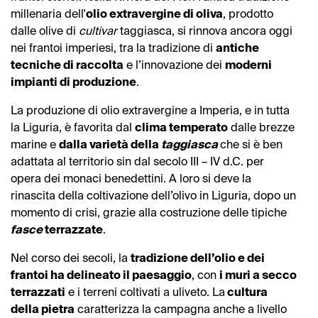
millenaria dell'
olio extravergine di oliva
, prodotto
dalle olive di
cultivar
taggiasca, si rinnova ancora oggi
nei frantoi imperiesi, tra la tradizione di
antiche
tecniche di raccolta
e l’innovazione dei
moderni
impianti di produzione
.
La produzione di olio extravergine a Imperia, e in tutta
la Liguria, è favorita dal
clima temperato
dalle brezze
marine e
dalla varietà della
taggiasca
che si è ben
adattata al territorio sin dal secolo III – IV d.C. per
opera dei monaci benedettini. A loro si deve la
rinascita della coltivazione dell’olivo in Liguria, dopo un
momento di crisi, grazie alla costruzione delle tipiche
fasce
terrazzate
.
Nel corso dei secoli, la
tradizione dell’olio e dei
frantoi ha delineato il paesaggio
, con
i muri a secco
terrazzati
e i terreni coltivati a uliveto. La
cultura
della pietra
caratterizza la campagna anche a livello