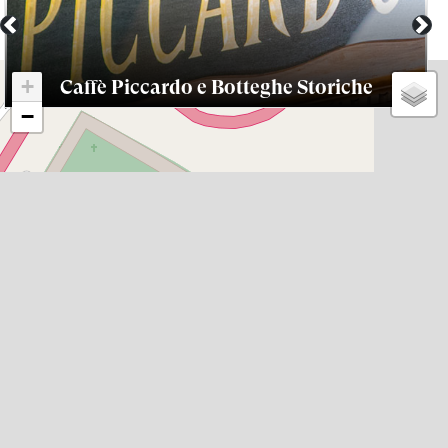
Previous
Nex
+
Caffè Piccardo e Botteghe Storiche
−