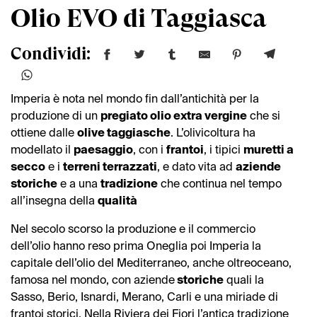
Olio EVO di Taggiasca
Condividi:
Imperia è nota nel mondo fin dall’antichità per la
produzione di un
pregiato olio extra vergine
che si
ottiene dalle
olive taggiasche
. L’olivicoltura ha
modellato il
paesaggio
, con i
frantoi
, i tipici
muretti a
secco
e i
terreni terrazzati
, e dato vita ad
aziende
storiche
e a una
tradizione
che continua nel tempo
all’insegna della
qualità
Nel secolo scorso la produzione e il commercio
dell’olio hanno reso prima Oneglia poi Imperia la
capitale dell’olio del Mediterraneo, anche oltreoceano,
famosa nel mondo, con aziende
storiche
quali la
Sasso, Berio, Isnardi, Merano, Carli e una miriade di
frantoi storici. Nella Riviera dei Fiori l’antica tradizione