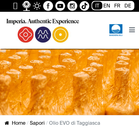
IT
EN
FR
DE
Home
Sapori
Olio EVO di Taggiasca