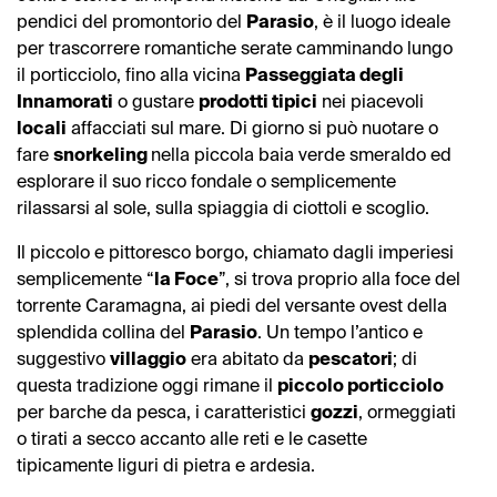
pendici del promontorio del
Parasio
, è il luogo ideale
per trascorrere romantiche serate camminando lungo
il porticciolo, fino alla vicina
Passeggiata degli
Innamorati
o gustare
prodotti tipici
nei piacevoli
locali
affacciati sul mare. Di giorno si può nuotare o
fare
snorkeling
nella piccola baia verde smeraldo ed
esplorare il suo ricco fondale o semplicemente
rilassarsi al sole, sulla spiaggia di ciottoli e scoglio.
Il piccolo e pittoresco borgo, chiamato dagli imperiesi
semplicemente “
la Foce
”, si trova proprio alla foce del
torrente Caramagna, ai piedi del versante ovest della
splendida collina del
Parasio
. Un tempo l’antico e
suggestivo
villaggio
era abitato da
pescatori
; di
questa tradizione oggi rimane il
piccolo porticciolo
per barche da pesca, i caratteristici
gozzi
, ormeggiati
o tirati a secco accanto alle reti e le casette
tipicamente liguri di pietra e ardesia.