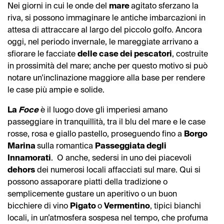
Nei giorni in cui le onde del
mare
agitato sferzano la
riva, si possono immaginare le antiche imbarcazioni in
attesa di attraccare al largo del piccolo golfo. Ancora
oggi, nel periodo invernale, le mareggiate arrivano a
sfiorare le facciate
delle case dei pescatori
, costruite
in prossimità del mare; anche per questo motivo si può
notare un'inclinazione maggiore alla base per rendere
le case più ampie e solide.
La
Foce
è il luogo dove gli imperiesi amano
passeggiare in tranquillità, tra il blu del mare e le case
rosse, rosa e giallo pastello, proseguendo fino a
Borgo
Marina
sulla romantica
Passeggiata degli
Innamorati
. O anche, sedersi in uno dei piacevoli
dehors
dei numerosi locali affacciati sul mare. Qui si
possono assaporare piatti della tradizione o
semplicemente gustare un aperitivo o un buon
bicchiere di vino
Pigato
o
Vermentino
, tipici bianchi
locali, in un’atmosfera sospesa nel tempo, che profuma