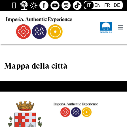
IT
EN
FR
DE
Home
Mappa della città
Mappa della città