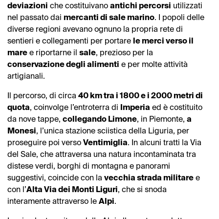
deviazioni
che costituivano
antichi percorsi
utilizzati
nel passato dai
mercanti di sale marino
. I popoli delle
diverse regioni avevano ognuno la propria rete di
sentieri e collegamenti per portare
le merci verso il
mare
e riportarne il
sale
, prezioso per la
conservazione degli alimenti
e per molte attività
artigianali.
Il percorso, di circa
40 km tra i 1800 e i 2000 metri di
quota
, coinvolge l’entroterra di
Imperia
ed è costituito
da nove tappe,
collegando Limone
, in Piemonte,
a
Monesi
, l’unica stazione sciistica della Liguria, per
proseguire poi verso
Ventimiglia
. In alcuni tratti la Via
del Sale, che attraversa una natura incontaminata tra
distese verdi, borghi di montagna e panorami
suggestivi, coincide con la
vecchia strada militare
e
con l’
Alta Via dei Monti Liguri
, che si snoda
interamente attraverso le
Alpi
.