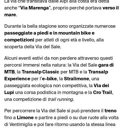
La via che transitava dalle Alpi alla costa era detta
anche “
Via Marenga
”, proprio perché portava
verso il
mare
.
Durante la bella stagione sono organizzate numerose
passeggiate a piedi e in mountain bike e
competizioni
per atleti di ogni età e livello, alla
scoperta della Via del Sale.
Alcuni eventi estivi da non perdere attraverso questi
percorsi immersi nella natura: la Via del Sale
gara di
MTB
, la
Transalp Classic
per MTB e la
Transalp
Experience
per l’
e-bike
, la
Stralimone
, una
passeggiata ecologica non competitiva, la
Via dei
Lupi
una corsa podistica in montagna e la
Cro Trail
,
una competizione di
trail running
.
Per percorrere la Via del Sale si può prendere il
treno
fino a
Limone
e partire a piedi o su due ruote alla volta
di Ventimiglia e poi fare ritorno usando la stessa linea