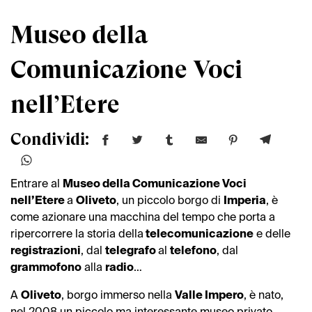
Museo della
Comunicazione Voci
nell’Etere
Condividi:
Entrare al
Museo della Comunicazione Voci
nell’Etere
a
Oliveto
, un piccolo borgo di
Imperia
, è
come azionare una macchina del tempo che porta a
ripercorrere la storia della
telecomunicazione
e delle
registrazioni
, dal
telegrafo
al
telefono
, dal
grammofono
alla
radio
…
A
Oliveto
, borgo immerso nella
Valle Impero
, è nato,
nel 2008 un piccolo ma interessante museo privato