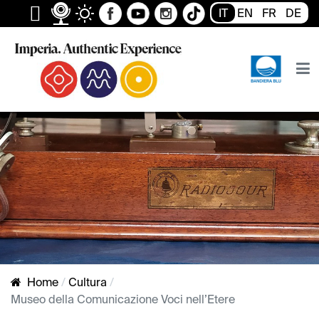
IT
EN
FR
DE
Home
Cultura
Museo della Comunicazione Voci nell’Etere