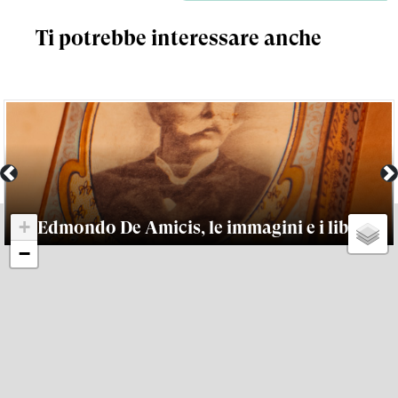
Ti potrebbe interessare anche
Previous
N
+
Edmondo De Amicis, le immagini e i libri
−