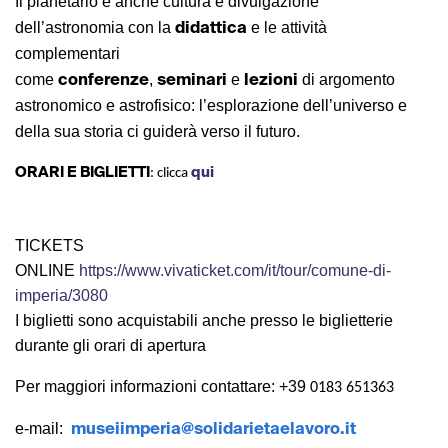
Il planetario è anche cultura e divulgazione
didattica
dell’astronomia con la
e le attività
complementari
conferenze
seminari
lezioni
come
,
e
di argomento
astronomico e astrofisico: l’esplorazione dell’universo e
della sua storia ci guiderà verso il futuro.
ORARI E BIGLIETTI
qui
: clicca
TICKETS
ONLINE
https://www.vivaticket.com/it/tour/comune-di-
imperia/3080
I biglietti sono acquistabili anche presso le biglietterie
durante gli orari di apertura
Per maggiori informazioni contattare:
+39
0183 651363
museiimperia@solidarietaelavoro.it
e-mail: