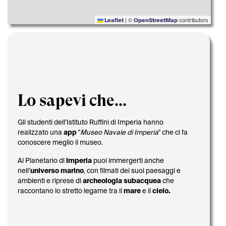
|
©
contributors
Leaflet
OpenStreetMap
Lo sapevi che...
Gli studenti dell’Istituto Ruffini di Imperia hanno
realizzato una
app
"
Museo Navale di Imperia
" che ci fa
conoscere meglio il museo.
Al Planetario di
Imperia
puoi immergerti anche
nell’
universo marin
o
, con filmati dei suoi paesaggi e
ambienti e riprese di
archeologia subacquea
che
raccontano lo stretto legame tra il
mare
e il
cielo.