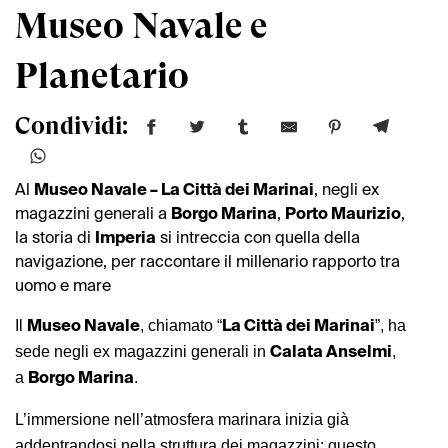
Museo Navale e
Planetario
Condividi:
Al
Museo Navale – La Città dei Marinai
, negli ex
magazzini generali a
Borgo Marina
,
Porto Maurizio
,
la storia di
Imperia
si intreccia con quella della
navigazione, per raccontare il millenario rapporto tra
uomo e mare
Museo Navale
La Città dei Marinai
Il
, chiamato “
”, ha
Calata Anselmi
sede negli ex magazzini generali in
,
Borgo Marina
a
.
L’immersione nell’atmosfera marinara inizia già
addentrandosi nella struttura dei magazzini: questo