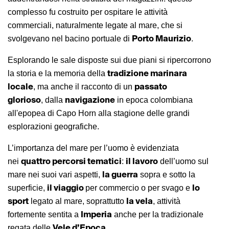
complesso fu costruito per ospitare le attività
commerciali, naturalmente legate al mare, che si
Porto Maurizio
svolgevano nel bacino portuale di
.
Esplorando le sale disposte sui due piani si ripercorrono
tradizione marinara
la storia e la memoria della
locale
passato
, ma anche il racconto di un
glorioso
navigazione
, dalla
in epoca colombiana
all'epopea di Capo Horn alla stagione delle grandi
esplorazioni geografiche.
L’importanza del mare per l’uomo è evidenziata
quattro percorsi tematici
il lavoro
nei
:
dell’uomo sul
la guerra
mare nei suoi vari aspetti,
sopra e sotto la
il viaggio
lo
superficie,
per commercio o per svago e
sport
la vela
legato al mare, soprattutto
, attività
Imperia
fortemente sentita a
anche per la tradizionale
Vele d’Epoca
regata delle
.