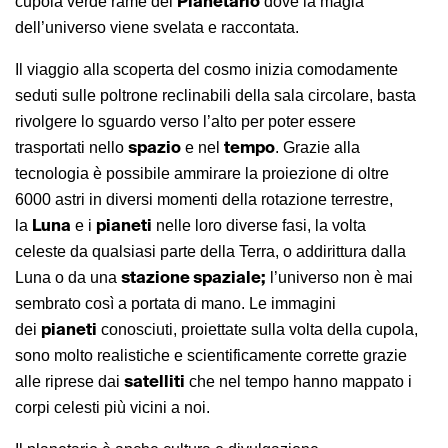
Planetario
cupola verde rame del
dove la magia
dell’universo viene svelata e raccontata.
Il viaggio alla scoperta del cosmo inizia comodamente
seduti sulle poltrone reclinabili della sala circolare, basta
rivolgere lo sguardo verso l’alto per poter essere
spazio
tempo
trasportati nello
e nel
. Grazie alla
tecnologia è possibile ammirare la proiezione di oltre
6000 astri in diversi momenti della rotazione terrestre,
Luna
pianeti
la
e i
nelle loro diverse fasi, la volta
celeste da qualsiasi parte della Terra, o addirittura dalla
stazione spaziale;
Luna o da una
l’universo non è mai
sembrato così a portata di mano. Le immagini
pianeti
dei
conosciuti, proiettate sulla volta della cupola,
sono molto realistiche e scientificamente corrette grazie
satelliti
alle riprese dai
che nel tempo hanno mappato i
corpi celesti più vicini a noi.