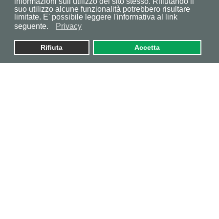
informazioni sull’utilizzo del sito stesso. Rifiutando il
suo utilizzo alcune funzionalità potrebbero risultare
limitate. E' possibile leggere l'informativa al link
seguente.
Privacy
Rifiuta
Accetta
Preferiti