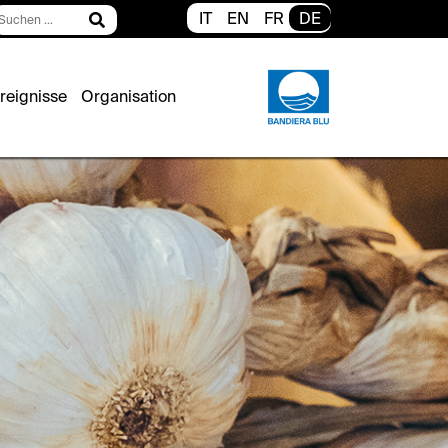
en
IT
EN
FR
DE
...
reignisse
Organisation