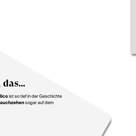
, das…
lico
ist so tief in der Geschichte
blauchzehen
sogar auf dem