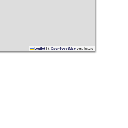
|
©
contributors
Leaflet
OpenStreetMap