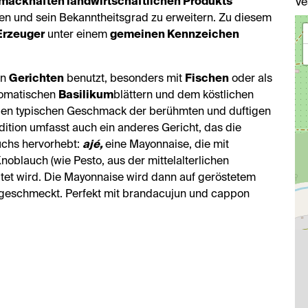
mackhaften landwirtschaftlichen Produkts
Ve
ten und sein Bekanntheitsgrad zu erweitern. Zu diesem
Erzeuger
unter einem
gemeinen Kennzeichen
en
Gerichten
benutzt, besonders mit
Fischen
oder als
romatischen
Basilikum
blättern und dem köstlichen
 den typischen Geschmack der berühmten und duftigen
adition umfasst auch ein anderes Gericht, das die
uchs hervorhebt:
ajé,
eine Mayonnaise, die mit
oblauch (wie Pesto, aus der mittelalterlichen
et wird. Die Mayonnaise wird dann auf geröstetem
n geschmeckt. Perfekt mit brandacujun und cappon