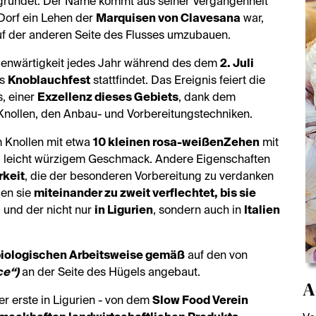
gründet. Der Name kommt aus seiner Vergangenheit
 Dorf ein Lehen der
Marquisen von Clavesana
war,
uf der anderen Seite des Flusses umzubauen.
genwärtigkeit jedes Jahr während des dem
2. Juli
as
Knoblauchfest
stattfindet. Das Ereignis feiert die
s, einer
Exzellenz dieses Gebiets
, dank dem
Knollen, den Anbau- und Vorbereitungstechniken.
m Knollen mit etwa
10 kleinen rosa-weißen
Zehen
mit
 leicht würzigem Geschmack. Andere Eigenschaften
rkeit
, die der besonderen Vorbereitung zu verdanken
den sie
miteinander zu zweit verflechtet, bis sie
, und der nicht nur
in Ligurien
, sondern auch in
Italien
 biologischen Arbeitsweise gemäß
auf den von
ce“)
an der Seite des Hügels angebaut.
A
r erste in Ligurien - von dem
Slow Food Verein