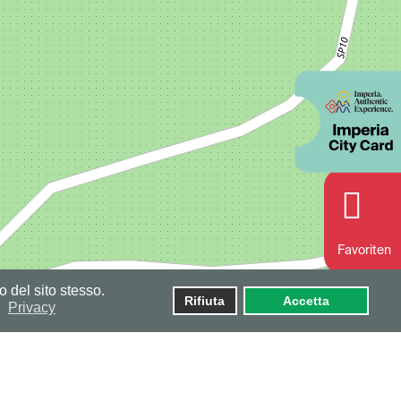
Favoriten
o del sito stesso.
Rifiuta
Accetta
Privacy