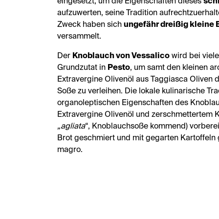
eingesetzt, um die Eigenschaften dieses
sch
aufzuwerten, seine Tradition aufrechtzuerhal
Zweck haben sich
ungefähr dreißig kleine 
versammelt.
Der
Knoblauch von Vessalico
wird bei viel
Grundzutat in
Pesto
, um samt den kleinen a
Extravergine Olivenöl aus Taggiasca Oliven
Soße zu verleihen. Die lokale kulinarische Tr
organoleptischen Eigenschaften des Knobla
Extravergine Olivenöl und zerschmettertem Kn
„agliata
“, Knoblauchsoße kommend) vorbereit
Brot geschmiert und mit gegarten Kartoffel
magro.