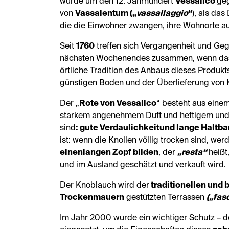
wurde um den 12. Jahrhundert
Vessalico
ge
von
Vassalentum („
vassallaggio
“
), als das
die die Einwohner zwangen, ihre Wohnorte a
Seit
1760
treffen sich Vergangenheit und Ge
nächsten Wochenendes zusammen, wenn d
örtliche Tradition des Anbaus dieses Produkt
günstigen Boden und der Überlieferung von 
Der „
Rote von Vessalico
“ besteht aus eine
starkem angenehmem Duft und heftigem und
sind
: gute Verdaulichkeit
und lange Haltba
ist: wenn die Knollen völlig trocken sind, wer
einen
langen Zopf bilden
, der
„resta“
heißt
und im Ausland geschätzt und verkauft wird.
Der Knoblauch wird der
traditionellen und
Trockenmauern
gestützten Terrassen
(„fas
Im Jahr 2000 wurde ein wichtiger Schutz – de