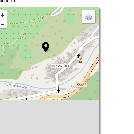
ssalico
+
−